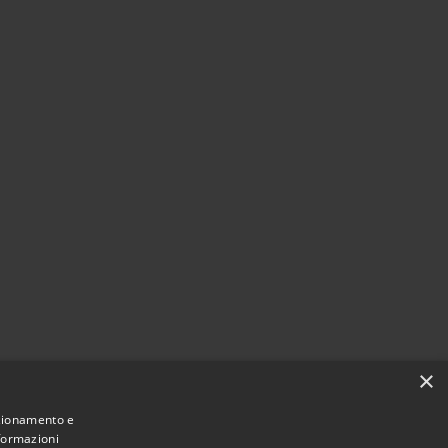
×
Comune convenzionato
Astigov
nzionamento e
nformazioni