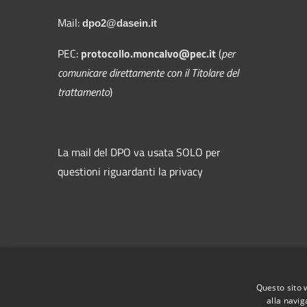
Mail:
dpo2@dasein.it
PEC:
protocollo.moncalvo@pec.it
(
per
comunicare direttamente con il Titolare del
trattamento
)
La mail del DPO va usata SOLO per
questioni riguardanti la privacy
RSS
Accessibilità
Privacy
Cookie
Mappa de
Questo sito 
alla navig