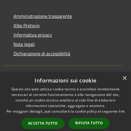
Amministrazione trasparente
Albo Pretorio
Informativa privacy
Note legali
Dichiarazione di accessibilità
×
Informazioni sui cookie
RSS
Comune convenzionato
Accessibilità
Astigov
Questo sito web utilizza cookie tecnici e assimilati strettamente
necessari al corretto funzionamento e alla navigazione del sito,
Privacy
nonché un cookie tecnico analitico al solo fine di elaborare
Progetto
|
Convenzione
|
Cookie
informazioni statistiche, aggregate e anonime.
Adesioni
Mappa del sito
Per maggiori dettagli, può consultare la cookie policy al seguente
link
•
Accesso redazione
RIFIUTA TUTTO
ACCETTA TUTTO